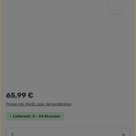
Regulärer Preis:
65,99 €
Preise inkl. MwSt. zzgl. Versandkosten
Lieferzeit: 0 - 24 Stunden
Produkt Anzahl: Gib den gewünschten Wert ein ode