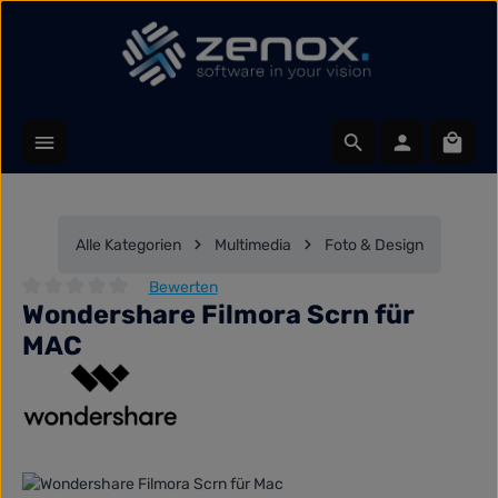
Zum Hauptinhalt springen
Waren
Alle Kategorien
Multimedia
Foto & Design
Bewerten
Wondershare Filmora Scrn für
Durchschnittliche Bewertung von 0 von 5 Sternen
MAC
Bildergalerie überspringen