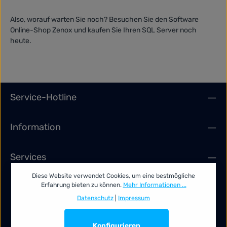
Also, worauf warten Sie noch? Besuchen Sie den Software
Online-Shop Zenox und kaufen Sie Ihren SQL Server noch
heute.
Service-Hotline
Information
Services
Diese Website verwendet Cookies, um eine bestmögliche
Erfahrung bieten zu können.
Mehr Informationen ...
Datenschutz
|
Impressum
Konfigurieren