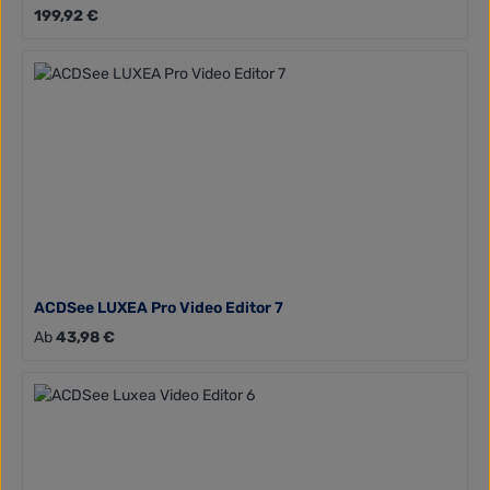
Regulärer Preis:
199,92 €
ACDSee LUXEA Pro Video Editor 7
Regulärer Preis:
Ab
43,98 €