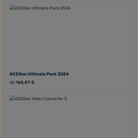
ACDSee Ultimate Pack 2024
Regulärer Preis:
Ab
165,07 €