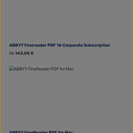
ABBYY Finereader PDF 16 Corporate Subscription
Regulärer Preis:
Ab
143,05 €
ABBYY FineReader PDF for Mac