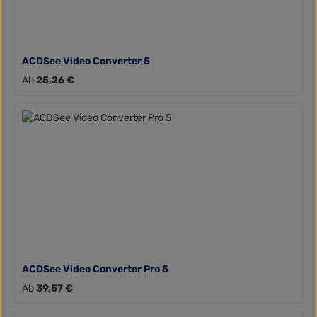
ACDSee Video Converter 5
Regulärer Preis:
Ab
25,26 €
ACDSee Video Converter Pro 5
Regulärer Preis:
Ab
39,57 €