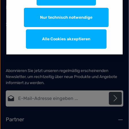
Information
Nur technisch notwendige
Services
Alle Cookies akzeptieren
Abonnieren Sie jetzt unseren regelmäßig erscheinenden
Newsletter, um rechtzeitig über neue Produkte und Angebote
informiert zu werden.
E-Mail-Adresse*
Datenschutz
Die mit einem Stern (*) markierten Felder sind Pflichtfelder.
Partner
Ich habe die
Datenschutzbestimmungen
zur Kenntnis
genommen und die
AGB
gelesen und bin mit ihnen