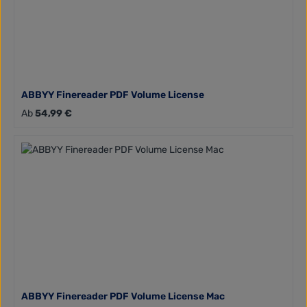
ABBYY Finereader PDF Volume License
Regulärer Preis:
Ab
54,99 €
ABBYY Finereader PDF Volume License Mac