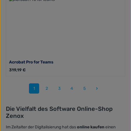
Acrobat Pro for Teams
Regulärer Preis:
319,19 €
1
2
3
4
5
Seite
Seite
Seite
Seite
Seite
Die Vielfalt des Software Online-Shop
Zenox
Im Zeitalter der Digitalisierung hat das
online kaufen
einen