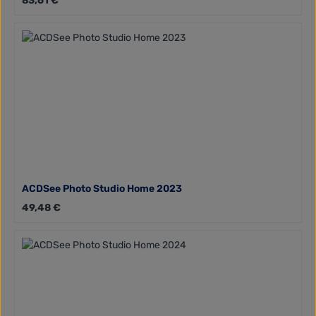
83,61 €
ACDSee Photo Studio Home 2023
Regulärer Preis:
49,48 €