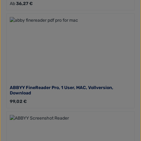
Regulärer Preis:
Ab
36,27 €
ABBYY FineReader Pro, 1 User, MAC, Vollversion,
Download
Regulärer Preis:
99,02 €