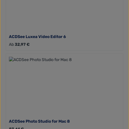
ACDSee Luxea Video Editor 6
Regulärer Preis:
Ab
32,97 €
ACDSee Photo Studio for Mac 8
Regulärer Preis: