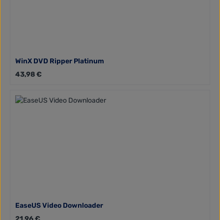
WinX DVD Ripper Platinum
Regulärer Preis:
43,98 €
EaseUS Video Downloader
Regulärer Preis:
21,96 €