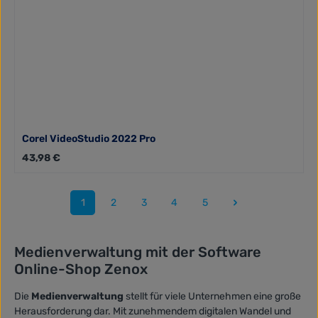
Corel VideoStudio 2022 Pro
Regulärer Preis:
43,98 €
1
2
3
4
5
Seite
Seite
Seite
Seite
Seite
Medienverwaltung mit der Software
Online-Shop Zenox
Die
Medienverwaltung
stellt für viele Unternehmen eine große
Herausforderung dar. Mit zunehmendem digitalen Wandel und