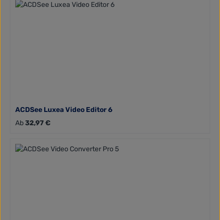
ACDSee Luxea Video Editor 6
Regulärer Preis:
Ab
32,97 €