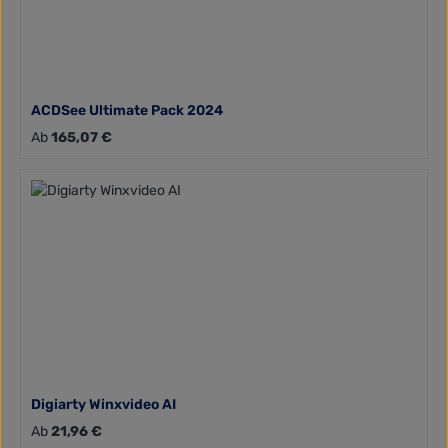
ACDSee Ultimate Pack 2024
Regulärer Preis:
Ab
165,07 €
Digiarty Winxvideo AI
Regulärer Preis:
Ab
21,96 €