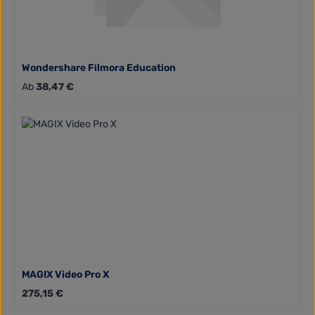
Wondershare Filmora Education
Regulärer Preis:
Ab
38,47 €
MAGIX Video Pro X
Regulärer Preis:
275,15 €