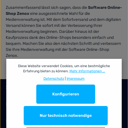
Zusammenfassend lässt sich sagen, dass die
Software Online-
Shop Zenox
eine ausgezeichnete Wahl für die
Medienverwaltung ist. Mit dem Sofortversand und dem digitalen
Versand können Sie sofort mit der Verbesserung Ihrer
Medienverwaltung beginnen. Darüber hinaus ist der
Kaufprozess dank des Online-Shops besonders einfach und
bequem. Machen Sie also den nächsten Schritt und verbessern
Sie Ihre Medienverwaltung mit der Software Online-Shop
Zenox.
Diese Website verwendet Cookies, um eine bestmögliche
Erfahrung bieten zu können.
Mehr Informationen ...
Datenschutz
|
Impressum
Service-Hotline
Konfigurieren
Information
Nur technisch notwendige
Services