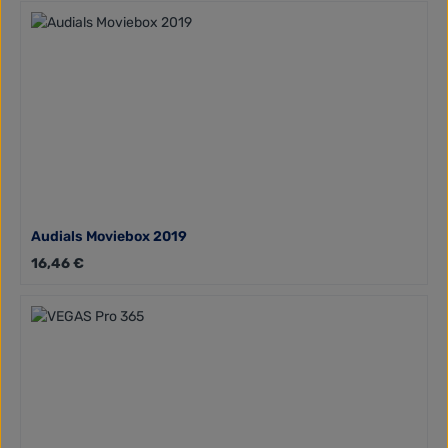
Audials Moviebox 2019
Regulärer Preis:
16,46 €