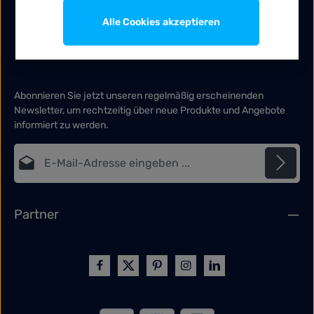
Alle Cookies akzeptieren
Abonnieren Sie jetzt unseren regelmäßig erscheinenden
Newsletter, um rechtzeitig über neue Produkte und Angebote
informiert zu werden.
E-Mail-Adresse*
Datenschutz
Die mit einem Stern (*) markierten Felder sind Pflichtfelder.
Partner
Ich habe die
Datenschutzbestimmungen
zur Kenntnis
genommen und die
AGB
gelesen und bin mit ihnen
einverstanden.
*