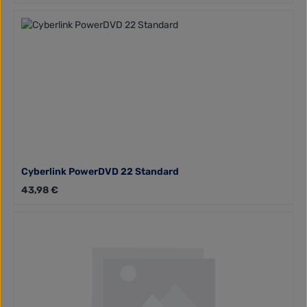
Cyberlink PowerDVD 22 Standard
Regulärer Preis:
43,98 €