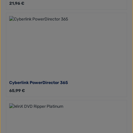
Regulärer Preis:
21,96 €
Cyberlink PowerDirector 365
Regulärer Preis:
65,99 €