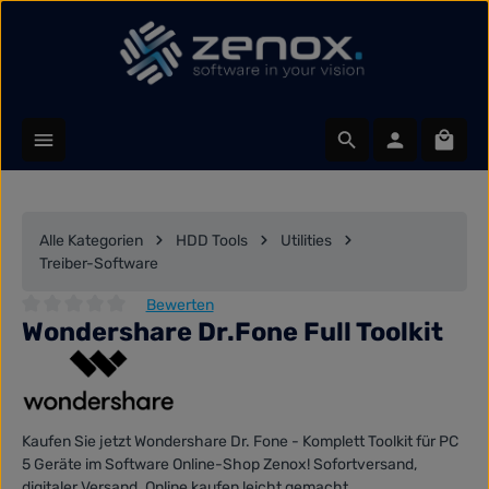
Zum Hauptinhalt springen
Waren
Alle Kategorien
HDD Tools
Utilities
Treiber-Software
Bewerten
Wondershare Dr.Fone Full Toolkit
Durchschnittliche Bewertung von 0 von 5 Sternen
Kaufen Sie jetzt Wondershare Dr. Fone - Komplett Toolkit für PC
5 Geräte im Software Online-Shop Zenox! Sofortversand,
digitaler Versand. Online kaufen leicht gemacht.