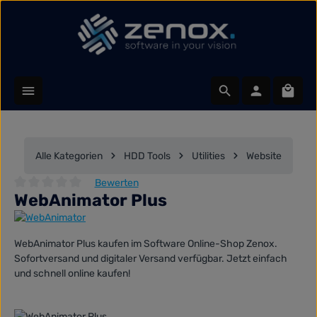
Zum Hauptinhalt springen
Waren
Alle Kategorien
HDD Tools
Utilities
Website
Bewerten
WebAnimator Plus
Durchschnittliche Bewertung von 0 von 5 Sternen
WebAnimator Plus kaufen im Software Online-Shop Zenox.
Sofortversand und digitaler Versand verfügbar. Jetzt einfach
und schnell online kaufen!
Bildergalerie überspringen