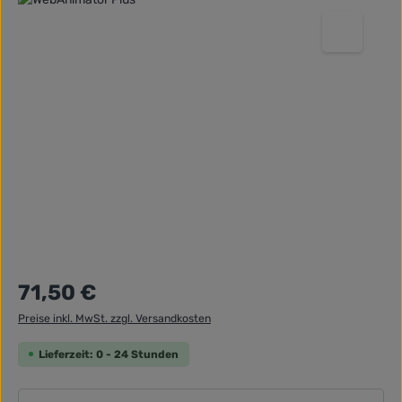
Regulärer Preis:
71,50 €
Preise inkl. MwSt. zzgl. Versandkosten
Lieferzeit: 0 - 24 Stunden
Produkt Anzahl: Gib den gewünschten Wert ein ode