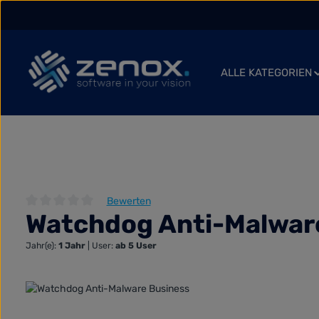
 Hauptinhalt springen
Zur Suche springen
Zur Hauptnavigation springen
ALLE KATEGORIEN
Bewerten
Watchdog Anti-Malwar
Durchschnittliche Bewertung von 0 von 5 Sternen
Jahr(e):
1 Jahr
|
User:
ab 5 User
Bildergalerie überspringen