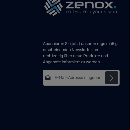
Abonnieren Sie jetzt unseren regelmäßig
erscheinenden Newsletter, um
rechtzeitig über neue Produkte und
Angebote informiert zu werden.
E-Mail-Adresse*
Datenschutz
Die mit einem Stern (*) markierten Felder
Ich habe die
sind Pflichtfelder.
Datenschutzbestimmungen
zur
Kenntnis genommen und die
AGB
gelesen und bin mit ihnen
einverstanden.
*