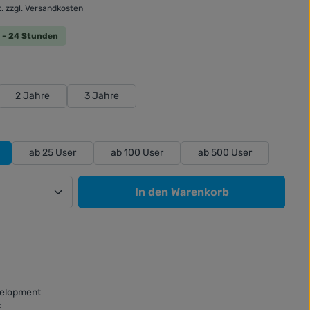
t. zzgl. Versandkosten
 0 - 24 Stunden
wählen
2 Jahre
3 Jahre
hlen
ab 25 User
ab 100 User
ab 500 User
Anzahl: Gib den gewünschten Wert ein od
In den Warenkorb
elopment
: