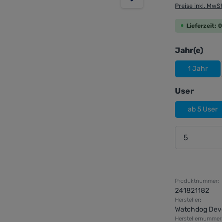
Preise inkl. MwS
Lieferzeit:
aus
Jahr(e)
1 Jahr
auswä
User
ab 5 User
Produkt 
Produktnummer:
241821182
Hersteller:
Watchdog Dev
Herstellernummer