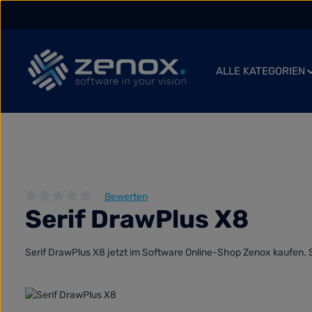
 Hauptinhalt springen
Zur Suche springen
Zur Hauptnavigation springen
ALLE KATEGORIEN
Bewerten
Serif DrawPlus X8
Durchschnittliche Bewertung von 0 von 5 Sternen
Serif DrawPlus X8 jetzt im Software Online-Shop Zenox kaufen. S
Bildergalerie überspringen