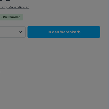
t. zzgl. Versandkosten
 0 - 24 Stunden
Anzahl: Gib den gewünschten Wert ein od
In den Warenkorb
: