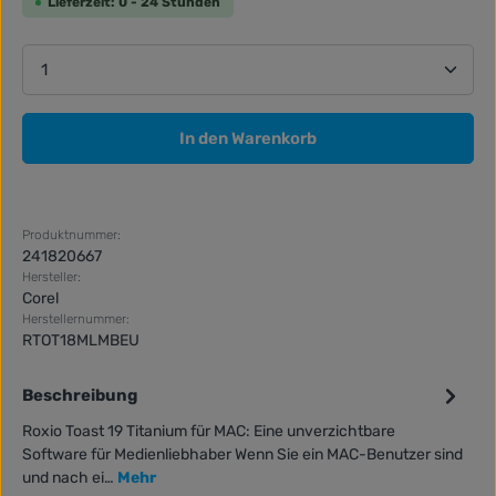
Lieferzeit: 0 - 24 Stunden
Produkt Anzahl: Gib den gewünschten Wert ein ode
In den Warenkorb
Produktnummer:
241820667
Hersteller:
Corel
Herstellernummer:
RTOT18MLMBEU
Beschreibung
Roxio Toast 19 Titanium für MAC: Eine unverzichtbare
Software für Medienliebhaber Wenn Sie ein MAC-Benutzer sind
und nach ei…
Mehr