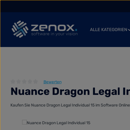
 Hauptinhalt springen
Zur Suche springen
Zur Hauptnavigation springen
ALLE KATEGORIEN
Bewerten
Nuance Dragon Legal In
Durchschnittliche Bewertung von 0 von 5 Sternen
Kaufen Sie Nuance Dragon Legal Individual 15 im Software Online
Bildergalerie überspringen