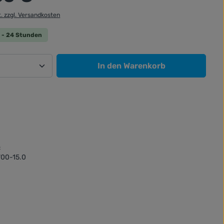
t. zzgl. Versandkosten
 0 - 24 Stunden
Anzahl: Gib den gewünschten Wert ein od
In den Warenkorb
:
00-15.0