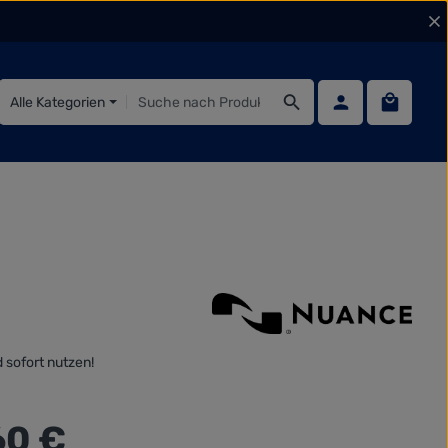
Warenko
Alle Kategorien
 sofort nutzen!
:
60 €