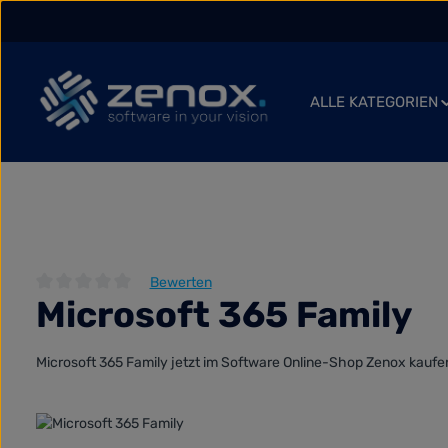
 Hauptinhalt springen
Zur Suche springen
Zur Hauptnavigation springen
ALLE KATEGORIEN
Bewerten
Microsoft 365 Family
Durchschnittliche Bewertung von 0 von 5 Sternen
Microsoft 365 Family jetzt im Software Online-Shop Zenox kaufen
Bildergalerie überspringen