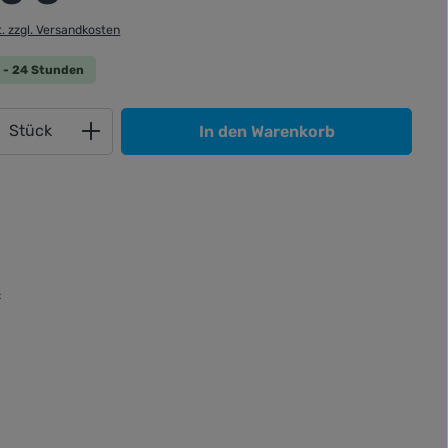
t. zzgl. Versandkosten
 0 - 24 Stunden
Anzahl: Gib den gewünschten Wert ein od
Stück
In den Warenkorb
: