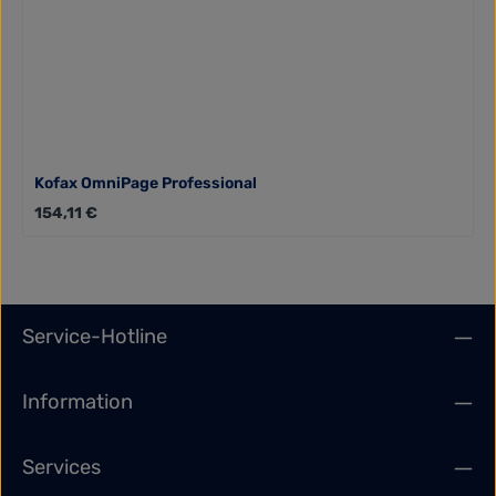
Kofax OmniPage Professional
Regulärer Preis:
154,11 €
Service-Hotline
Information
Services