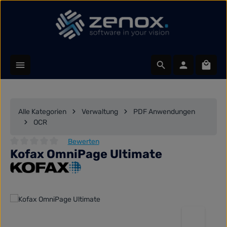
Zum Hauptinhalt springen
Waren
Alle Kategorien
Verwaltung
PDF Anwendungen
OCR
Bewerten
Kofax OmniPage Ultimate
Durchschnittliche Bewertung von 0 von 5 Sternen
Bildergalerie überspringen