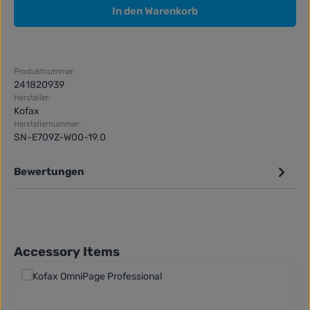
In den Warenkorb
Produktnummer:
241820939
Hersteller:
Kofax
Herstellernummer:
SN-E709Z-W00-19.0
Bewertungen
Produktgalerie überspringen
Accessory Items