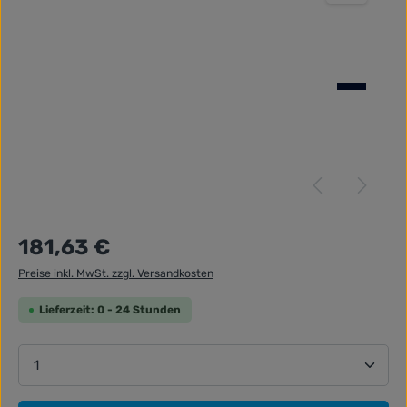
Regulärer Preis:
181,63 €
Preise inkl. MwSt. zzgl. Versandkosten
Lieferzeit: 0 - 24 Stunden
Produkt Anzahl: Gib den gewünschten Wert ein ode