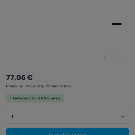
Regulärer Preis:
77,05 €
Preise inkl. MwSt. zzgl. Versandkosten
Lieferzeit: 0 - 24 Stunden
Produkt Anzahl: Gib den gewünschten Wert ein ode