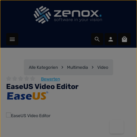
Zum Hauptinhalt springen
Waren
Alle Kategorien
Multimedia
Video
Bewerten
EaseUS Video Editor
Durchschnittliche Bewertung von 0 von 5 Sternen
Bildergalerie überspringen