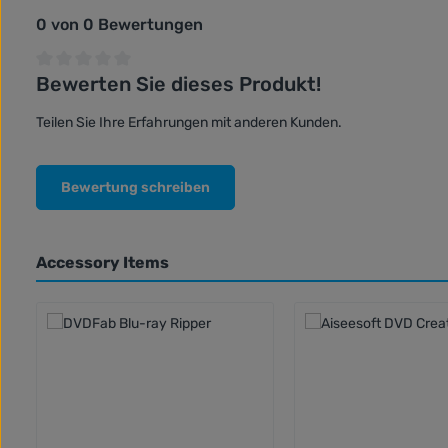
0 von 0 Bewertungen
Bewerten Sie dieses Produkt!
Durchschnittliche Bewertung von 0 von 5 Sternen
Teilen Sie Ihre Erfahrungen mit anderen Kunden.
Bewertung schreiben
Accessory Items
Produktgalerie überspringen