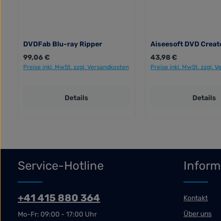
DVDFab Blu-ray Ripper
Aiseesoft DVD Creat
Regulärer Preis:
Regulärer Preis:
99,06 €
43,98 €
Preise inkl. MwSt. zzgl. Versandkosten
Preise inkl. MwSt. zzgl. 
Details
Details
Service-Hotline
Inform
+41 415 880 364
Kontakt
Über uns
Mo-Fr: 09:00 - 17:00 Uhr