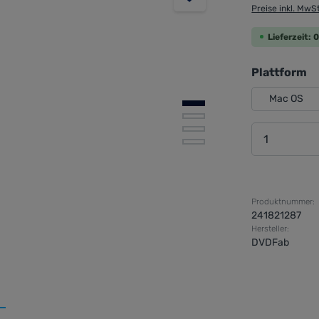
Preise inkl. MwS
Lieferzeit:
a
Plattform
Mac OS
Produkt 
Produktnummer:
241821287
Hersteller:
DVDFab