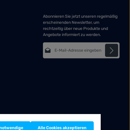
Abonnieren Sie jetzt unseren regelmäßig
erscheinenden Newsletter, um
rechtzeitig über neue Produkte und
Angebote informiert zu werden.
E-Mail-Adresse*
Datenschutz
Die mit einem Stern (*) markierten Felder
Ich habe die
sind Pflichtfelder.
Datenschutzbestimmungen
zur
Kenntnis genommen und die
AGB
gelesen und bin mit ihnen
einverstanden.
*
 notwendige
Alle Cookies akzeptieren