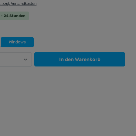
t. zzgl. Versandkosten
 0 - 24 Stunden
uswählen
Windows
Anzahl: Gib den gewünschten Wert ein od
In den Warenkorb