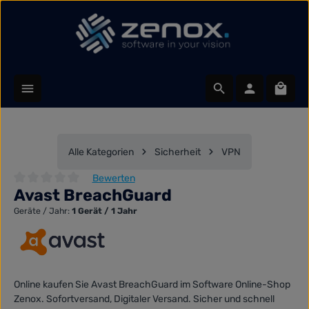
Zum Hauptinhalt springen
Waren
Alle Kategorien
Sicherheit
VPN
Bewerten
Avast BreachGuard
Durchschnittliche Bewertung von 0 von 5 Sternen
Geräte / Jahr:
1 Gerät / 1 Jahr
Online kaufen Sie Avast BreachGuard im Software Online-Shop
Zenox. Sofortversand, Digitaler Versand. Sicher und schnell