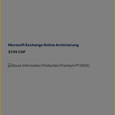
Microsoft Exchange Online Archivierung
Regulärer Preis:
37,95 CHF