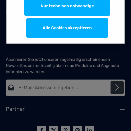
Nur technisch notwendige
Services
Alle Cookies akzeptieren
Abonnieren Sie jetzt unseren regelmäßig erscheinenden
Newsletter, um rechtzeitig über neue Produkte und Angebote
informiert zu werden.
E-Mail-Adresse*
Datenschutz
Die mit einem Stern (*) markierten Felder sind Pflichtfelder.
Partner
Ich habe die
Datenschutzbestimmungen
zur Kenntnis
genommen und die
AGB
gelesen und bin mit ihnen
einverstanden.
*