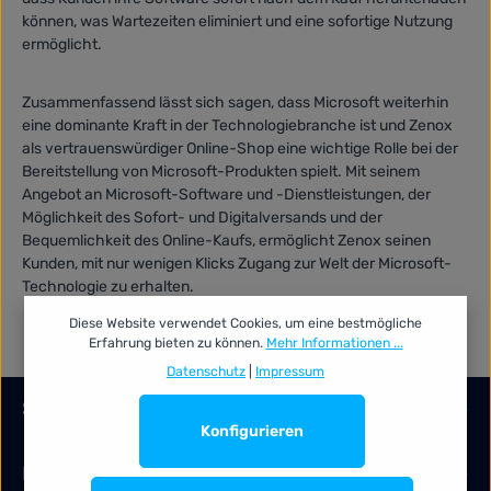
können, was Wartezeiten eliminiert und eine sofortige Nutzung
ermöglicht.
Zusammenfassend lässt sich sagen, dass Microsoft weiterhin
eine dominante Kraft in der Technologiebranche ist und Zenox
als vertrauenswürdiger Online-Shop eine wichtige Rolle bei der
Bereitstellung von Microsoft-Produkten spielt. Mit seinem
Angebot an Microsoft-Software und -Dienstleistungen, der
Möglichkeit des Sofort- und Digitalversands und der
Bequemlichkeit des Online-Kaufs, ermöglicht Zenox seinen
Kunden, mit nur wenigen Klicks Zugang zur Welt der Microsoft-
Technologie zu erhalten.
Diese Website verwendet Cookies, um eine bestmögliche
Erfahrung bieten zu können.
Mehr Informationen ...
Datenschutz
|
Impressum
Service-Hotline
Konfigurieren
Information