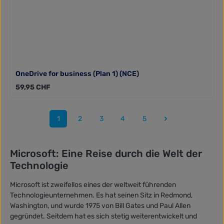
OneDrive for business (Plan 1) (NCE)
Regulärer Preis:
59,95 CHF
1
2
3
4
5
Seite
Seite
Seite
Seite
Seite
Microsoft: Eine Reise durch die Welt der
Technologie
Microsoft ist zweifellos eines der weltweit führenden
Technologieunternehmen. Es hat seinen Sitz in Redmond,
Washington, und wurde 1975 von Bill Gates und Paul Allen
gegründet. Seitdem hat es sich stetig weiterentwickelt und