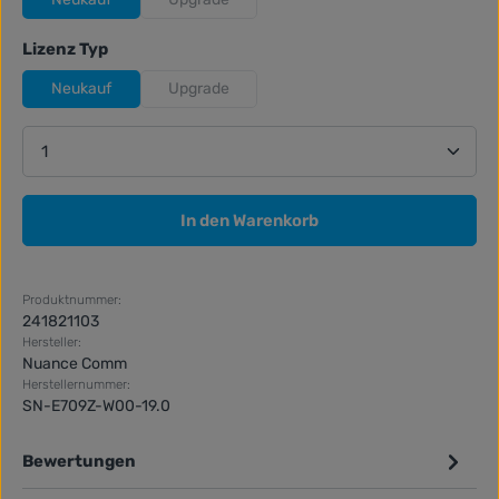
(Diese Option ist zurzeit nicht verfügbar.)
auswählen
Lizenz Typ
Neukauf
Upgrade
(Diese Option ist zurzeit nicht verfügbar.)
Produkt Anzahl: Gib den gewünschten Wert ein ode
In den Warenkorb
Produktnummer:
241821103
Hersteller:
Nuance Comm
Herstellernummer:
SN-E709Z-W00-19.0
Bewertungen