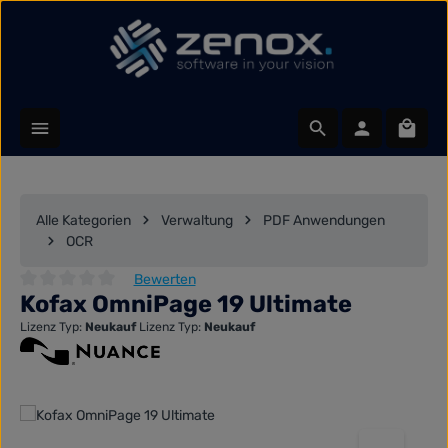
Zum Hauptinhalt springen
Waren
Alle Kategorien
Verwaltung
PDF Anwendungen
OCR
Bewerten
Kofax OmniPage 19 Ultimate
Durchschnittliche Bewertung von 0 von 5 Sternen
Lizenz Typ:
Neukauf
Lizenz Typ:
Neukauf
Bildergalerie überspringen