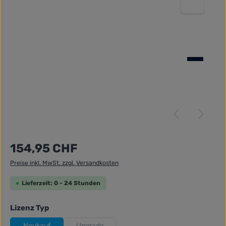
Regulärer Preis:
154,95 CHF
Preise inkl. MwSt. zzgl. Versandkosten
Lieferzeit: 0 - 24 Stunden
auswählen
Lizenz Typ
Neukauf
Upgrade