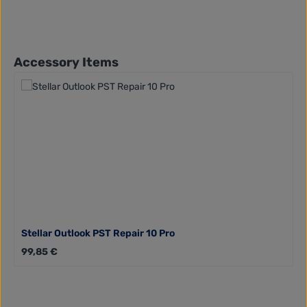
Produktgalerie überspringen
Accessory Items
Stellar Outlook PST Repair 10 Pro
Regulärer Preis:
99,85 €