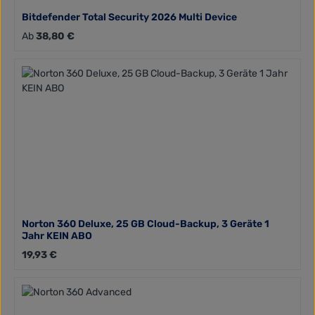
Bitdefender Total Security 2026 Multi Device
Regulärer Preis:
Ab
38,80 €
Norton 360 Deluxe, 25 GB Cloud-Backup, 3 Geräte 1
Jahr KEIN ABO
Regulärer Preis:
19,93 €