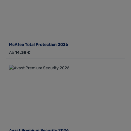
McAfee Total Protection 2026
Regulärer Preis:
Ab
14,38 €
Avast Premium Security 2026