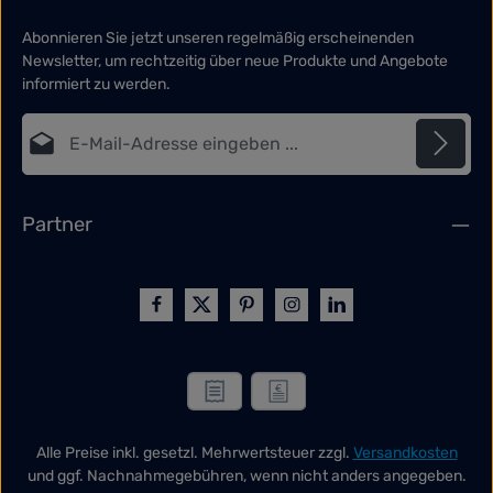
Abonnieren Sie jetzt unseren regelmäßig erscheinenden
Newsletter, um rechtzeitig über neue Produkte und Angebote
informiert zu werden.
E-Mail-Adresse*
Datenschutz
Die mit einem Stern (*) markierten Felder sind Pflichtfelder.
Partner
Ich habe die
Datenschutzbestimmungen
zur Kenntnis
genommen und die
AGB
gelesen und bin mit ihnen
einverstanden.
*
Alle Preise inkl. gesetzl. Mehrwertsteuer zzgl.
Versandkosten
und ggf. Nachnahmegebühren, wenn nicht anders angegeben.