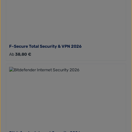
F-Secure Total Security & VPN 2026
Regulärer Preis:
Ab
38,80 €