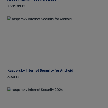
Regulärer Preis:
Ab
11,09 €
Kaspersky Internet Security for Android
Regulärer Preis:
6,60 €