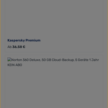
Kaspersky Premium
Regulärer Preis:
Ab
36,58 €