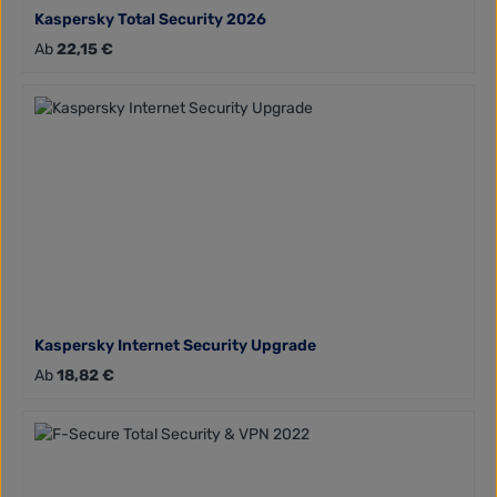
Kaspersky Total Security 2026
Regulärer Preis:
Ab
22,15 €
Kaspersky Internet Security Upgrade
Regulärer Preis:
Ab
18,82 €