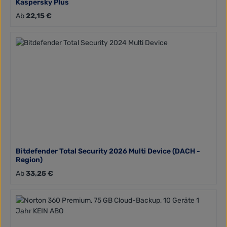
Kaspersky Plus
Regulärer Preis:
Ab
22,15 €
Bitdefender Total Security 2026 Multi Device (DACH -
Region)
Regulärer Preis:
Ab
33,25 €