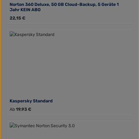
Norton 360 Deluxe, 50 GB Cloud-Backup, 5 Geräte 1
Jahr KEIN ABO
Regulärer Preis:
22,15 €
Kaspersky Standard
Regulärer Preis:
Ab
19,93 €