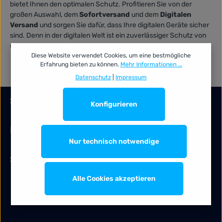
bietet Ihnen den optimalen Schutz. Profitieren Sie von der
großen Auswahl, dem
Sofortversand
und dem
Digitalen
Versand
und sorgen Sie dafür, dass Ihre digitalen Geräte sicher
sind. Denn in der digitalen Welt ist ein zuverlässiger Schutz von
unschätzbarem Wert.
Diese Website verwendet Cookies, um eine bestmögliche
Erfahrung bieten zu können.
Mehr Informationen ...
Datenschutz
|
Impressum
Service-Hotline
Konfigurieren
Information
Nur technisch notwendige
Services
Alle Cookies akzeptieren