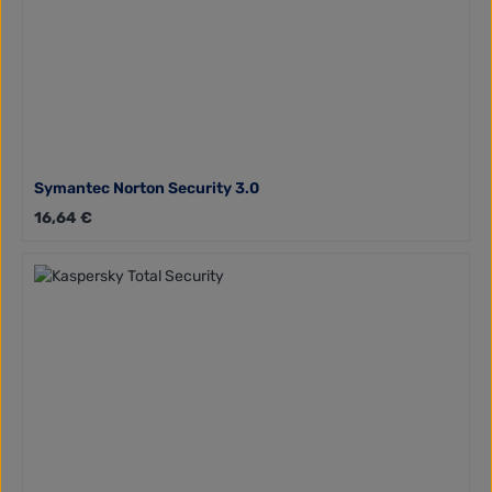
Symantec Norton Security 3.0
Regulärer Preis:
16,64 €