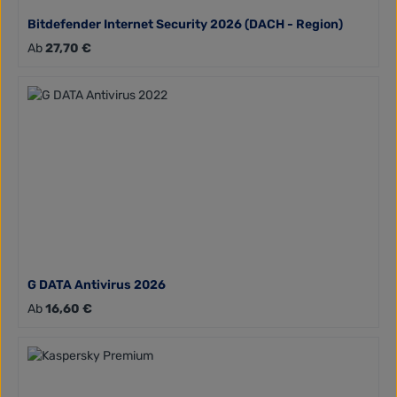
Bitdefender Internet Security 2026 (DACH - Region)
Regulärer Preis:
Ab
27,70 €
G DATA Antivirus 2026
Regulärer Preis:
Ab
16,60 €