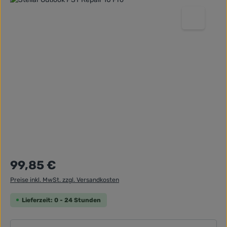
Regulärer Preis:
99,85 €
Preise inkl. MwSt. zzgl. Versandkosten
Lieferzeit: 0 - 24 Stunden
Produkt Anzahl: Gib den gewünschten Wert ein ode