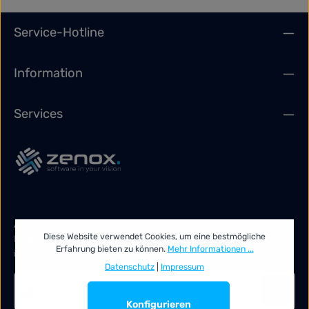
Service-Hotline
Information
Services
Abonnieren Sie jetzt unseren regelmäßig erscheinenden
Diese Website verwendet Cookies, um eine bestmögliche
Newsletter, um rechtzeitig über neue Produkte und Angebote
Erfahrung bieten zu können.
Mehr Informationen ...
informiert zu werden.
Datenschutz
|
Impressum
E-Mail-Adresse*
Konfigurieren