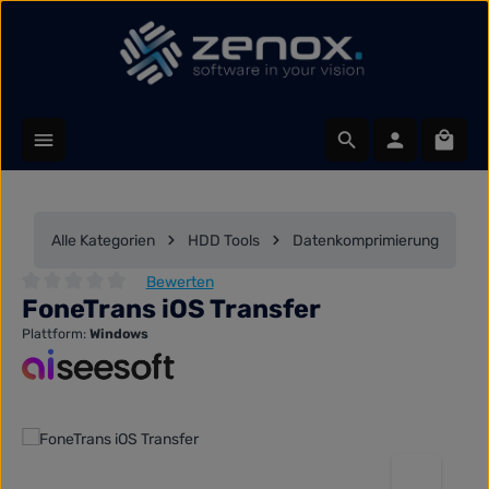
Zum Hauptinhalt springen
Waren
Alle Kategorien
HDD Tools
Datenkomprimierung
Bewerten
FoneTrans iOS Transfer
Durchschnittliche Bewertung von 0 von 5 Sternen
Plattform:
Windows
Bildergalerie überspringen