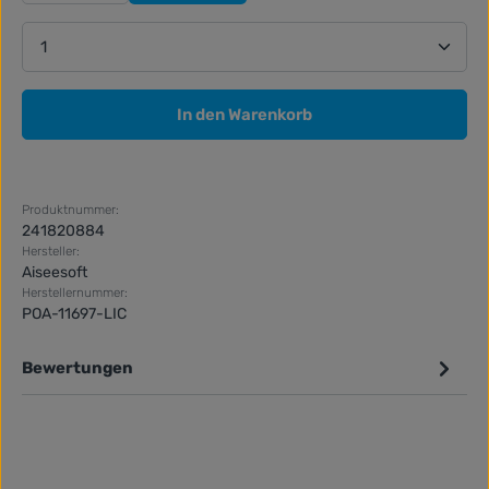
Produkt Anzahl: Gib den gewünschten Wert ein ode
In den Warenkorb
Produktnummer:
241820884
Hersteller:
Aiseesoft
Herstellernummer:
POA-11697-LIC
Bewertungen