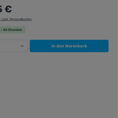
:
5 €
t. zzgl. Versandkosten
 0 - 24 Stunden
Anzahl: Gib den gewünschten Wert ein od
In den Warenkorb
: