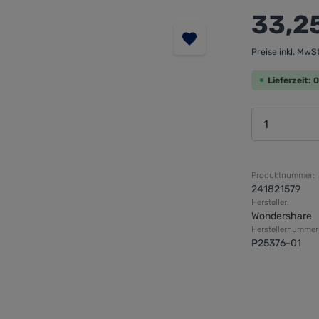
Regulärer Preis
33,2
Preise inkl. MwS
Lieferzeit:
Produkt 
Produktnummer:
241821579
Hersteller:
Wondershare
Herstellernummer
P25376-01