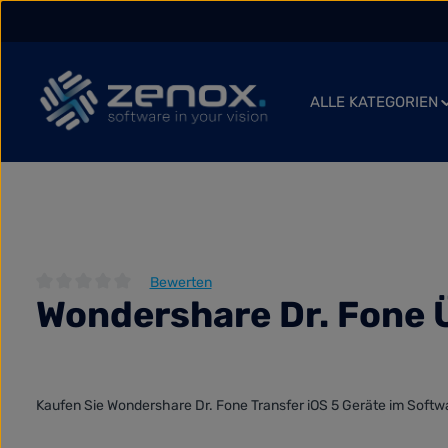
 Hauptinhalt springen
Zur Suche springen
Zur Hauptnavigation springen
ALLE KATEGORIEN
Bewerten
Wondershare Dr. Fone Ü
Durchschnittliche Bewertung von 0 von 5 Sternen
Kaufen Sie Wondershare Dr. Fone Transfer iOS 5 Geräte im Softwa