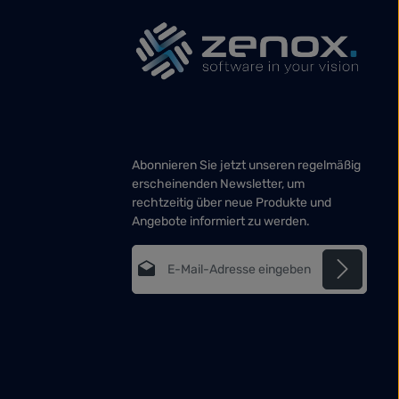
Abonnieren Sie jetzt unseren regelmäßig
erscheinenden Newsletter, um
rechtzeitig über neue Produkte und
Angebote informiert zu werden.
E-Mail-Adresse*
Datenschutz
Die mit einem Stern (*) markierten Felder
Ich habe die
sind Pflichtfelder.
Datenschutzbestimmungen
zur
Kenntnis genommen und die
AGB
gelesen und bin mit ihnen