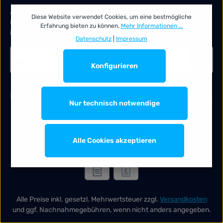
Abonnieren Sie jetzt unseren regelmäßig erscheinenden
Diese Website verwendet Cookies, um eine bestmögliche
Newsletter, um rechtzeitig über neue Produkte und Angebote
Erfahrung bieten zu können.
Mehr Informationen ...
informiert zu werden.
Datenschutz
|
Impressum
E-Mail-Adresse*
Konfigurieren
Datenschutz
Die mit einem Stern (*) markierten Felder sind Pflichtfelder.
Partner
Ich habe die
Datenschutzbestimmungen
zur Kenntnis
Nur technisch notwendige
genommen und die
AGB
gelesen und bin mit ihnen
einverstanden.
*
Alle Cookies akzeptieren
Alle Preise inkl. gesetzl. Mehrwertsteuer zzgl.
Versandkosten
und ggf. Nachnahmegebühren, wenn nicht anders angegeben.