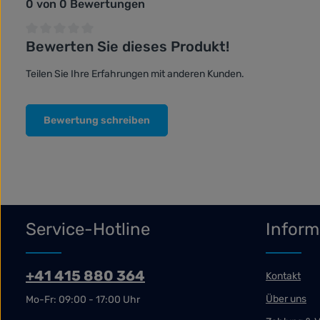
0 von 0 Bewertungen
Bewerten Sie dieses Produkt!
Durchschnittliche Bewertung von 0 von 5 Sternen
Teilen Sie Ihre Erfahrungen mit anderen Kunden.
Bewertung schreiben
Service-Hotline
Inform
+41 415 880 364
Kontakt
Über uns
Mo-Fr: 09:00 - 17:00 Uhr