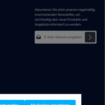
Abonnieren Sie jetzt unseren regelmäßig
erscheinenden Newsletter, um
rechtzeitig über neue Produkte und
Angebote informiert zu werden.
E-Mail-Adresse*
Datenschutz
Die mit einem Stern (*) markierten Felder
Ich habe die
sind Pflichtfelder.
Datenschutzbestimmungen
zur
Kenntnis genommen und die
AGB
gelesen und bin mit ihnen
einverstanden.
*