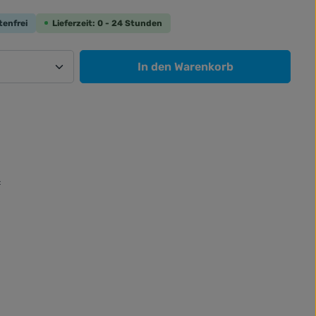
tenfrei
Lieferzeit: 0 - 24 Stunden
Anzahl: Gib den gewünschten Wert ein od
In den Warenkorb
: