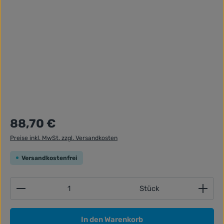
Regulärer Preis:
88,70 €
Preise inkl. MwSt. zzgl. Versandkosten
Versandkostenfrei
Produkt Anzahl: Gib den gewünschten Wert ein ode
Stück
In den Warenkorb