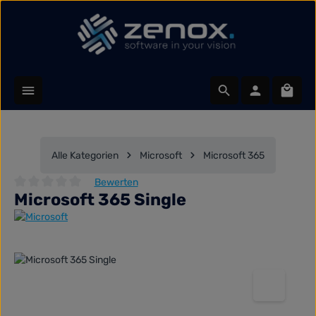
Zum Hauptinhalt springen
Waren
Alle Kategorien
Microsoft
Microsoft 365
Bewerten
Microsoft 365 Single
Durchschnittliche Bewertung von 0 von 5 Sternen
Bildergalerie überspringen