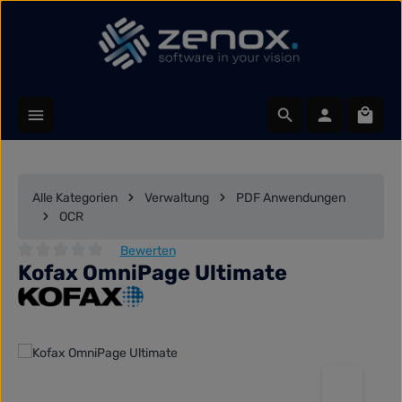
Zum Hauptinhalt springen
Waren
Alle Kategorien
Verwaltung
PDF Anwendungen
OCR
Bewerten
Kofax OmniPage Ultimate
Durchschnittliche Bewertung von 0 von 5 Sternen
Bildergalerie überspringen