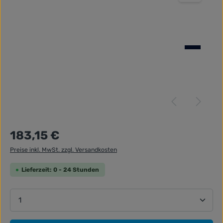
Regulärer Preis:
183,15 €
Preise inkl. MwSt. zzgl. Versandkosten
Lieferzeit: 0 - 24 Stunden
Produkt Anzahl: Gib den gewünschten Wert ein ode