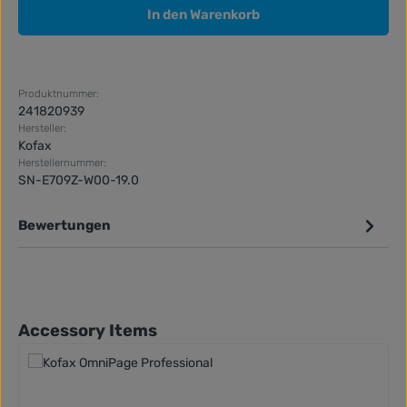
In den Warenkorb
Produktnummer:
241820939
Hersteller:
Kofax
Herstellernummer:
SN-E709Z-W00-19.0
Bewertungen
Produktgalerie überspringen
Accessory Items