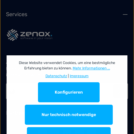
Services
Abonnieren Sie jetzt unseren regelmäßig erscheinenden
Diese Website verwendet Cookies, um eine bestmögliche
Newsletter, um rechtzeitig über neue Produkte und Angebote
Erfahrung bieten zu können.
Mehr Informationen ...
informiert zu werden.
Datenschutz
|
Impressum
E-Mail-Adresse*
Konfigurieren
Datenschutz
Die mit einem Stern (*) markierten Felder sind Pflichtfelder.
Partner
Ich habe die
Datenschutzbestimmungen
zur Kenntnis
Nur technisch notwendige
genommen und die
AGB
gelesen und bin mit ihnen
einverstanden.
*