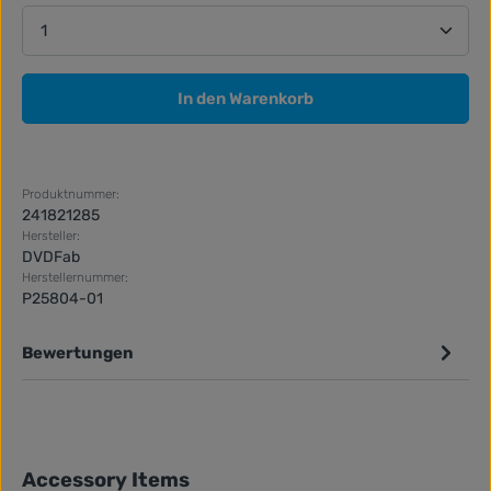
Produkt Anzahl: Gib den gewünschten Wert ein ode
In den Warenkorb
Produktnummer:
241821285
Hersteller:
DVDFab
Herstellernummer:
P25804-01
Bewertungen
Produktgalerie überspringen
Accessory Items