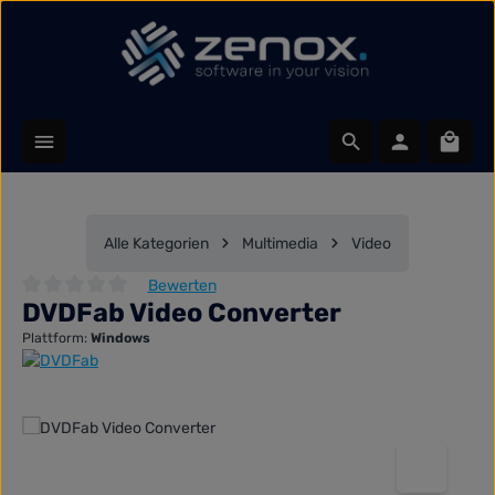
Zum Hauptinhalt springen
Waren
Alle Kategorien
Multimedia
Video
Bewerten
DVDFab Video Converter
Durchschnittliche Bewertung von 0 von 5 Sternen
Plattform:
Windows
Bildergalerie überspringen