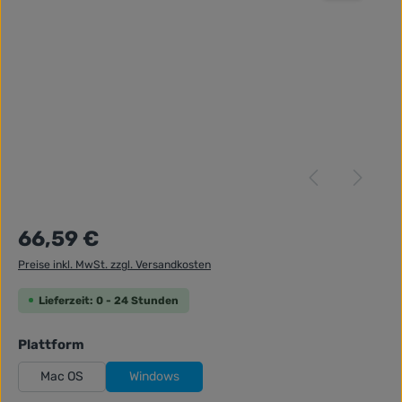
Regulärer Preis:
66,59 €
Preise inkl. MwSt. zzgl. Versandkosten
Lieferzeit: 0 - 24 Stunden
auswählen
Plattform
Mac OS
Windows