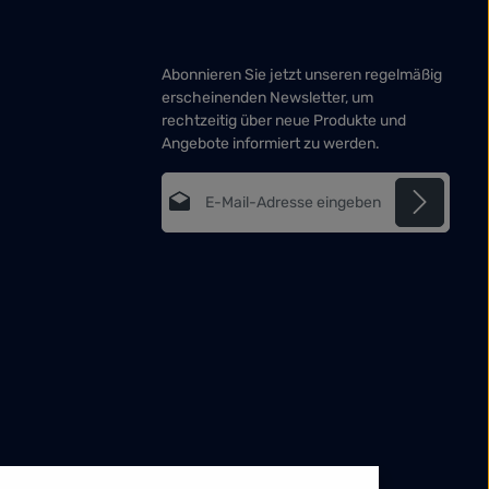
Abonnieren Sie jetzt unseren regelmäßig
erscheinenden Newsletter, um
rechtzeitig über neue Produkte und
Angebote informiert zu werden.
E-Mail-Adresse*
Datenschutz
Die mit einem Stern (*) markierten Felder
Ich habe die
sind Pflichtfelder.
Datenschutzbestimmungen
zur
Kenntnis genommen und die
AGB
gelesen und bin mit ihnen
einverstanden.
*