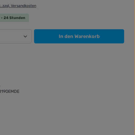
t. zzgl. Versandkosten
 0 - 24 Stunden
Anzahl: Gib den gewünschten Wert ein od
In den Warenkorb
:
019OEMDE