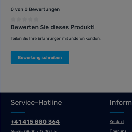
0 von 0 Bewertungen
Bewerten Sie dieses Produkt!
Durchschnittliche Bewertung von 0 von 5 Sternen
Teilen Sie Ihre Erfahrungen mit anderen Kunden.
Bewertung schreiben
Service-Hotline
Inform
+41 415 880 364
Kontakt
Über uns
Mo-Fr: 09:00 - 17:00 Uhr