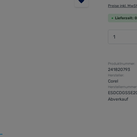
Preise inkl. MwS
Lieferzeit:
Produkt 
Produktnummer:
241820793
Hersteller:
Corel
Herstellernummer
ESDCDGSSE2
Abverkauf