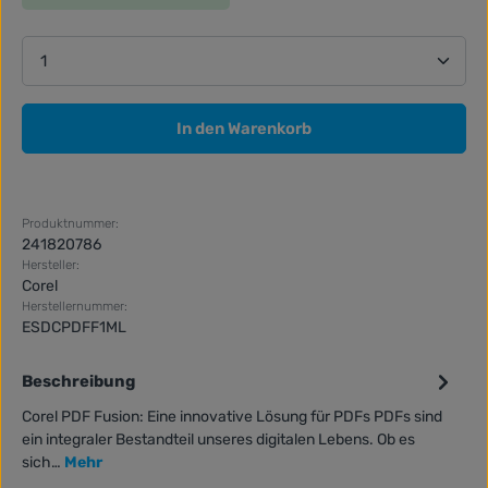
Produkt Anzahl: Gib den gewünschten Wert ein ode
In den Warenkorb
Produktnummer:
241820786
Hersteller:
Corel
Herstellernummer:
ESDCPDFF1ML
Beschreibung
Corel PDF Fusion: Eine innovative Lösung für PDFs PDFs sind
ein integraler Bestandteil unseres digitalen Lebens. Ob es
sich…
Mehr