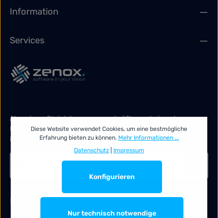
Information
Services
Abonnieren Sie jetzt unseren regelmäßig erscheinenden
Newsletter, um rechtzeitig über neue Produkte und Angebote
Diese Website verwendet Cookies, um eine bestmögliche
Erfahrung bieten zu können.
Mehr Informationen ...
informiert zu werden.
Datenschutz
|
Impressum
E-Mail-Adresse*
Konfigurieren
Datenschutz
Die mit einem Stern (*) markierten Felder sind Pflichtfelder.
Partner
Ich habe die
Datenschutzbestimmungen
zur Kenntnis
genommen und die
AGB
gelesen und bin mit ihnen
Nur technisch notwendige