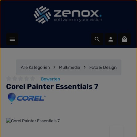
Zum Hauptinhalt springen
Waren
Alle Kategorien
Multimedia
Foto & Design
Bewerten
Corel Painter Essentials 7
Durchschnittliche Bewertung von 0 von 5 Sternen
Bildergalerie überspringen