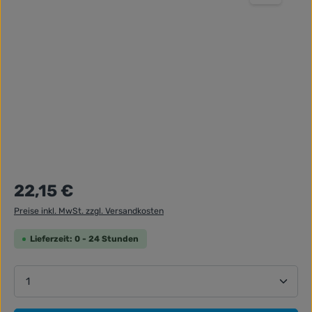
Regulärer Preis:
22,15 €
Preise inkl. MwSt. zzgl. Versandkosten
Lieferzeit: 0 - 24 Stunden
Produkt Anzahl: Gib den gewünschten Wert ein ode