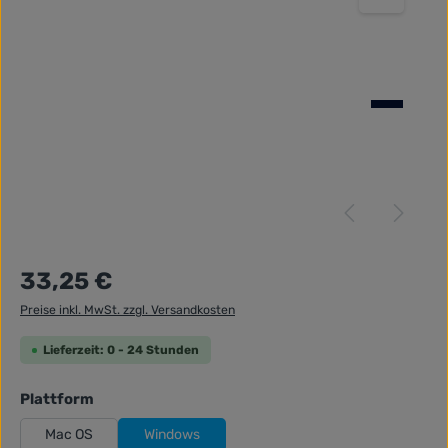
Regulärer Preis:
33,25 €
Preise inkl. MwSt. zzgl. Versandkosten
Lieferzeit: 0 - 24 Stunden
auswählen
Plattform
Mac OS
Windows