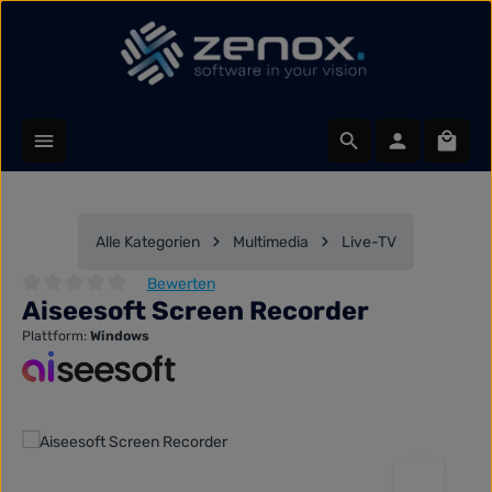
Zum Hauptinhalt springen
Waren
Alle Kategorien
Multimedia
Live-TV
Bewerten
Aiseesoft Screen Recorder
Durchschnittliche Bewertung von 0 von 5 Sternen
Plattform:
Windows
Bildergalerie überspringen