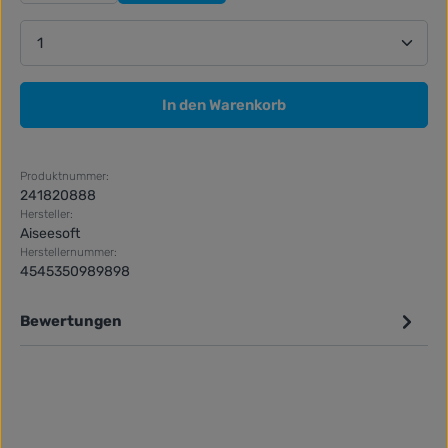
Produkt Anzahl: Gib den gewünschten Wert ein ode
In den Warenkorb
Produktnummer:
241820888
Hersteller:
Aiseesoft
Herstellernummer:
4545350989898
Bewertungen